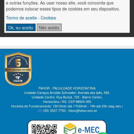
e outras funções. Ao usar nosso site, você concorda que
NCE - Núcleo de Ciências Exatas
podemos colocar esses tipos de cookies em seu dispositivo.
NCM - Núcleo de Comunicação e Marketing
Termo de aceite - Cookies
NAS - Núcleo de Ações Socioculturais
Ok, eu aceito
Não aceito
FAHOR - FACULDADE HORIZONTINA
Unidade Campus Arnoldo Schneider: Avenida dos Ipês, 565.
Unidade Centro: Rua Buricá, 725 - Bairro Centro.
Horizontina / RS. CEP 98920-000
Horários de Funcionamento: 13h15min até 17h30min - 19h até 23h (seg./sex.)
+55
(55)
3537-7750 - fahor@fahor.com.br