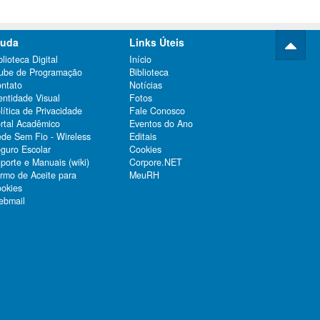
juda
Links Úteis
blioteca Digital
Início
ube de Programação
Biblioteca
ntato
Notícias
entidade Visual
Fotos
lítica de Privacidade
Fale Conosco
rtal Acadêmico
Eventos do Ano
de Sem Fio - Wireless
Editais
guro Escolar
Cookies
porte e Manuais (wiki)
Corpore.NET
rmo de Aceite para
MeuRH
okies
bmail