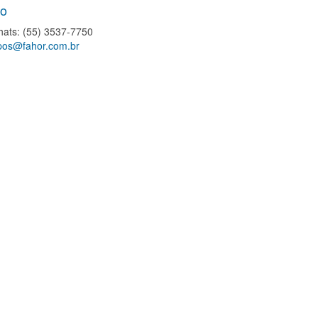
to
ats: (55) 3537-7750
pos@fahor.com.br