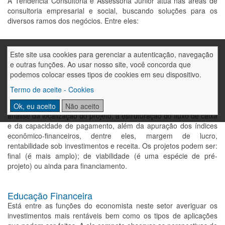
A Tendência Consultoria e Assessoria Júnior atua nas áreas de
consultoria empresarial e social, buscando soluções para os
diversos ramos dos negócios. Entre eles:
Estudo de viabilidade econômica
Este site usa cookies para gerenciar a autenticação, navegação
O economista verifica se a elaboração de um determinado
e outras funções. Ao usar nosso site, você concorda que
projeto é ou não viável. Dessa forma, o economista é
podemos colocar esses tipos de cookies em seu dispositivo.
responsável pelo estudo de mercado e comercialização, estudos
Termo de aceite - Cookies
de custos e receitas, de tamanho ou escala do projeto.
Também faz parte da função dele avaliar as fontes financeiras, a
Ok, eu aceito
Não aceito
análise da localização do projeto, a estruturação do fluxo de caixa
e da capacidade de pagamento, além da apuração dos índices
econômico-financeiros, dentre eles, margem de lucro,
rentabilidade sob investimentos e receita. Os projetos podem ser:
final (é mais amplo); de viabilidade (é uma espécie de pré-
projeto) ou ainda para financiamento.
Educação Financeira
Está entre as funções do economista neste setor averiguar os
investimentos mais rentáveis bem como os tipos de aplicações