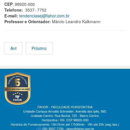
CEP
: 98920-000
Telefone:
3537- 7752
E-mail:
tendenciasej@fahor.com.br
Professor e Orientador:
Márcio Leandro Kalkmann
Ant
Próximo
FAHOR - FACULDADE HORIZONTINA
Unidade Campus Arnoldo Schneider: Avenida dos Ipês, 565.
Unidade Centro: Rua Buricá, 725 - Bairro Centro.
Horizontina / RS. CEP 98920-000
Horários de Funcionamento: 13h15min até 17h30min - 19h até 23h (seg./sex.)
+55
(55)
3537-7750 - fahor@fahor.com.br