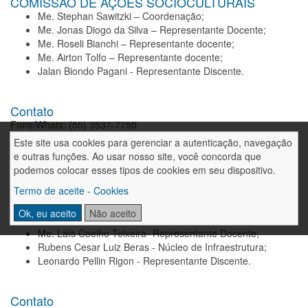
COMISSÃO DE AÇÕES SOCIOCULTURAIS
Me. Stephan Sawitzki – Coordenação;
Me. Jonas Diogo da Silva – Representante Docente;
Me. Roseli Bianchi – Representante docente;
Me. Airton Tolfo – Representante docente;
Jalan Biondo Pagani - Representante Discente.
Contato
Fone/Whats: (55) 3537-7750
E-mail:
stephan@fahor.com.br
Este site usa cookies para gerenciar a autenticação, navegação
E-mails:
nas@fahor.com.br
e outras funções. Ao usar nosso site, você concorda que
podemos colocar esses tipos de cookies em seu dispositivo.
COMISSÃO DE AÇÕES SOCIOAMBIENTAIS
Termo de aceite - Cookies
Me. Darciane Eliete Kerkhoff – Coordenação;
Ok, eu aceito
Não aceito
Drª. Marliza Beatris Reichert – Coordenação;
Me. Laís Coelho Teixeira- Representante Docente;
Rubens Cesar Luiz Beras - Núcleo de Infraestrutura;
Leonardo Pellin Rigon - Representante Discente.
Contato