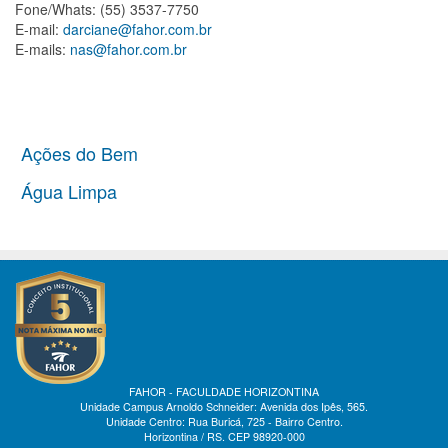
Fone/Whats: (55) 3537-7750
E-mail:
darciane@fahor.com.br
E-mails:
nas@fahor.com.br
Ações do Bem
Água Limpa
FAHOR - FACULDADE HORIZONTINA
Unidade Campus Arnoldo Schneider: Avenida dos Ipês, 565.
Unidade Centro: Rua Buricá, 725 - Bairro Centro.
Horizontina / RS. CEP 98920-000