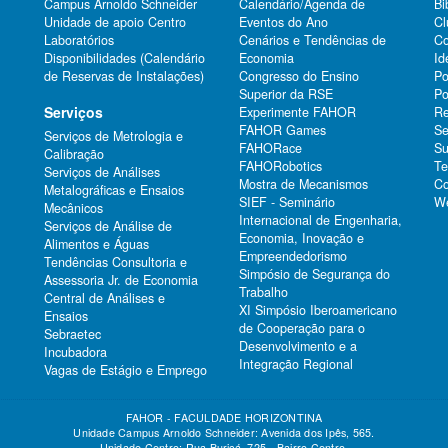
Campus Arnoldo Schneider
Calendário/Agenda de
Bi
Unidade de apoio Centro
Eventos do Ano
Cl
Laboratórios
Cenários e Tendências de
Co
Disponibilidades (Calendário
Economia
Id
de Reservas de Instalações)
Congresso do Ensino
Po
Superior da RSE
Po
Serviços
Experimente FAHOR
Re
FAHOR Games
Se
Serviços de Metrologia e
FAHORace
Su
Calibração
FAHORobotics
Te
Serviços de Análises
Mostra de Mecanismos
Co
Metalográficas e Ensaios
SIEF - Seminário
We
Mecânicos
Internacional de Engenharia,
Serviços de Análise de
Economia, Inovação e
Alimentos e Águas
Empreendedorismo
Tendências Consultoria e
Simpósio de Segurança do
Assessoria Jr. de Economia
Trabalho
Central de Análises e
XI Simpósio Iberoamericano
Ensaios
de Cooperação para o
Sebraetec
Desenvolvimento e a
Incubadora
Integração Regional
Vagas de Estágio e Emprego
FAHOR - FACULDADE HORIZONTINA
Unidade Campus Arnoldo Schneider: Avenida dos Ipês, 565.
Unidade Centro: Rua Buricá, 725 - Bairro Centro.