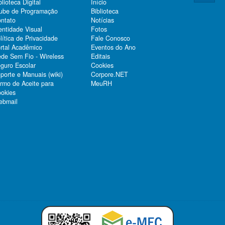
blioteca Digital
Início
ube de Programação
Biblioteca
ntato
Notícias
entidade Visual
Fotos
lítica de Privacidade
Fale Conosco
rtal Acadêmico
Eventos do Ano
de Sem Fio - Wireless
Editais
guro Escolar
Cookies
porte e Manuais (wiki)
Corpore.NET
rmo de Aceite para
MeuRH
okies
bmail