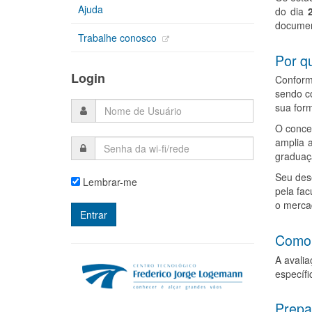
Ajuda
do dia
document
Trabalhe conosco
Por q
Login
Conform
sendo c
sua form
O conce
amplia 
graduaç
Seu dese
Lembrar-me
pela fa
o merca
Como 
A avalia
específi
Prepa