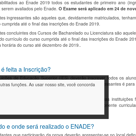
abilitados ao Enade 2019 todos os estudantes de primeiro ano (ingr
a serem avaliados pelo Enade.
O Exame será aplicado em 24 de nov
tes ingressantes são aqueles que, devidamente matriculados, tenham
 cumprida até o final das inscrições do Enade 2019.
tes concluintes dos Cursos de Bacharelado ou Licenciatura são aque
o currículo do curso cumprida até o final das inscrições do Enade 2
 horária do curso até dezembro de 2019..
 feita a Inscrição?
tuições de Educação Superior (IES) deverão inscrever todos os aluno
 avaliação do Enade 2019. Como a inscrição dos ingressantes é para 
outras funções. Ao usar nosso site, você concorda
ensados da participação efetiva na prova.
oncluintes habilitados e devidamente inscritos por suas instituiçõ
er o Questionário do Estudante. O Enade é componente curricular 
e conclua seu curso, cole grau e obtenha o diploma.
o e onde será realizado o ENADE?
antes que participarão da prova deverão apresentar-se no local definid