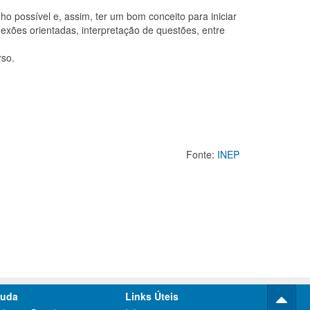
 possível e, assim, ter um bom conceito para iniciar
lexões orientadas, interpretação de questões, entre
rso.
Fonte: 
INEP
juda
Links Úteis