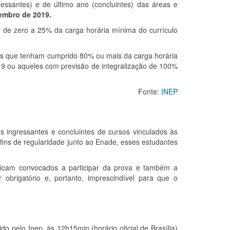
essantes) e de último ano (concluintes) das áreas e
embro de 2019.
 de zero a 25% da carga horária mínima do currículo
les que tenham cumprido 80% ou mais da carga horária
019 ou aqueles com previsão de integralização de 100%
Fonte:
INEP
s ingressantes e concluintes de cursos vinculados às
fins de regularidade junto ao Enade, esses estudantes
es ficam convocados a participar da prova e também a
obrigatório e, portanto, imprescindível para que o
o pelo Inep, às 12h15min (horário oficial de Brasília)