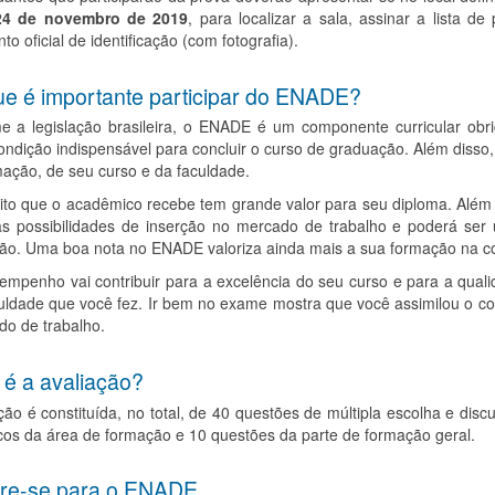
24 de novembro de 2019
, para localizar a sala, assinar a lista 
o oficial de identificação (com fotografia).
ue é importante participar do ENADE?
e a legislação brasileira, o ENADE é um componente curricular obrig
ondição indispensável para concluir o curso de graduação. Além diss
ação, de seu curso e da faculdade.
ito que o acadêmico recebe tem grande valor para seu diploma. Além 
as possibilidades de inserção no mercado de trabalho e poderá ser
ão. Uma boa nota no ENADE valoriza ainda mais a sua formação na con
mpenho vai contribuir para a excelência do seu curso e para a quali
culdade que você fez. Ir bem no exame mostra que você assimilou o c
do de trabalho.
é a avaliação?
ção é constituída, no total, de 40 questões de múltipla escolha e d
cos da área de formação e 10 questões da parte de formação geral.
re-se para o ENADE