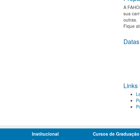
A FAHOR 
sua carr
outras.
Fique a
Datas
Links 
L
Po
P
Institucional
Cursos de Graduação