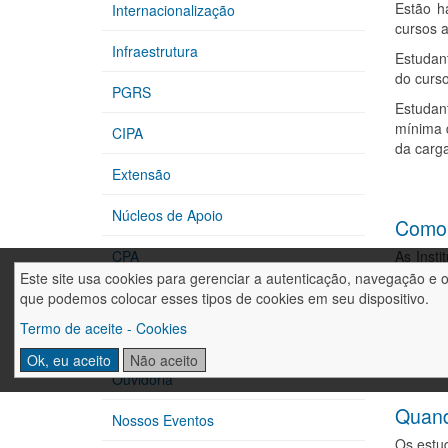
Estão h
Internacionalização
cursos 
Infraestrutura
Estudan
do curso
PGRS
Estudan
mínima d
CIPA
da carga
Extensão
Núcleos de Apoio
Como é
As Insti
CPA
áreas de
Este site usa cookies para gerenciar a autenticação, navegação e 
são disp
FAHOR & ODS
que podemos colocar esses tipos de cookies em seu dispositivo.
Já os c
Termo de aceite - Cookies
Egressos
preench
Ok, eu aceito
Não aceito
estudant
Ouvidoria
Quand
Nossos Eventos
Os estud