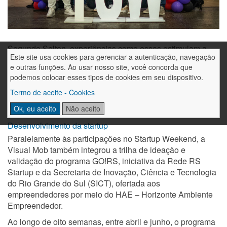
Segundo Selton, experiências como essas estimulam a
Este site usa cookies para gerenciar a autenticação, navegação
criatividade e a busca por soluções para problemas reais.
e outras funções. Ao usar nosso site, você concorda que
“É importante participar de eventos que envolvem
podemos colocar esses tipos de cookies em seu dispositivo.
inovação e empreendedorismo, pois eles nos provocam a
Termo de aceite - Cookies
criar novas soluções para grandes desafios”, afirma.
Ok, eu aceito
Não aceito
Desenvolvimento da startup
Paralelamente às participações no Startup Weekend, a
Visual Mob também integrou a trilha de ideação e
validação do programa GO!RS, iniciativa da Rede RS
Startup e da Secretaria de Inovação, Ciência e Tecnologia
do Rio Grande do Sul (SICT), ofertada aos
empreendedores por meio do HAE – Horizonte Ambiente
Empreendedor.
Ao longo de oito semanas, entre abril e junho, o programa