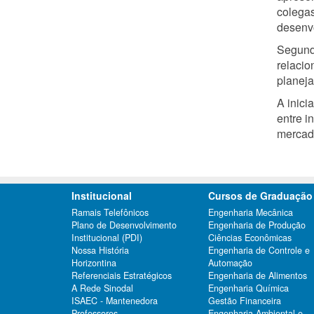
colegas
desenvo
Segundo
relacio
planeja
A inici
entre i
mercad
Institucional
Cursos de Graduação
Ramais Telefônicos
Engenharia Mecânica
Plano de Desenvolvimento
Engenharia de Produção
Institucional (PDI)
Ciências Econômicas
Nossa História
Engenharia de Controle e
Horizontina
Automação
Referenciais Estratégicos
Engenharia de Alimentos
A Rede Sinodal
Engenharia Química
ISAEC - Mantenedora
Gestão Financeira
Professores
Engenharia Ambiental e