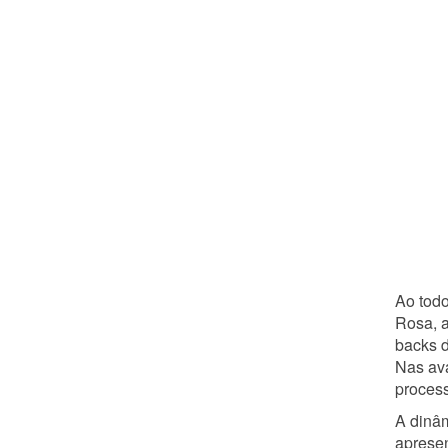
Ao todo
Rosa, a
backs d
Nas ava
process
A dinâm
apresen