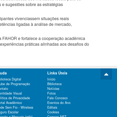
s e sugestões sobre as estratégias
cipantes vivenciassem situações reais
tências ligadas à análise de mercado,
pela FAHOR e fortalece a cooperação acadêmica
 experiências práticas alinhadas aos desafios do
juda
Links Úteis
blioteca Digital
Início
ube de Programação
Biblioteca
ntato
Notícias
entidade Visual
Fotos
lítica de Privacidade
Fale Conosco
rtal Acadêmico
Eventos do Ano
de Sem Fio - Wireless
Editais
guro Escolar
Cookies
porte e Manuais (wiki)
Corpore.NET