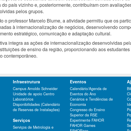
 do país vizinho e, posteriormente, contribuíram com avaliaçõe
lvidas pelos grupos.
 o professor Marcelo Blume, a atividade permitiu que os parti
nadas à internacionalização de negócios, desenvolvendo compe
mento estratégico, comunicação e adaptação cultural.
ativa integra as ações de internacionalização desenvolvidas 
nstituições de ensino da região, proporcionando aos estudantes
o contemporâneo.
Infraestrutura
Eventos
A
Campus Arnoldo Schneider
Calendário/Agenda de
Bi
Unidade de apoio Centro
Eventos do Ano
Cl
Laboratórios
Cenários e Tendências de
Co
Disponibilidades (Calendário
Economia
Id
de Reservas de Instalações)
Congresso do Ensino
Po
Superior da RSE
Po
Serviços
Experimente FAHOR
Re
FAHOR Games
Se
Serviços de Metrologia e
FAHORace
Su