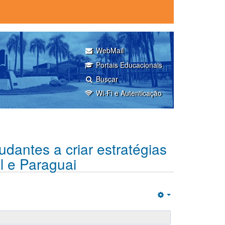
WebMail
Portais Educacionais
Buscar
Wi-Fi e Autenticação
udantes a criar estratégias
l e Paraguai
Empty