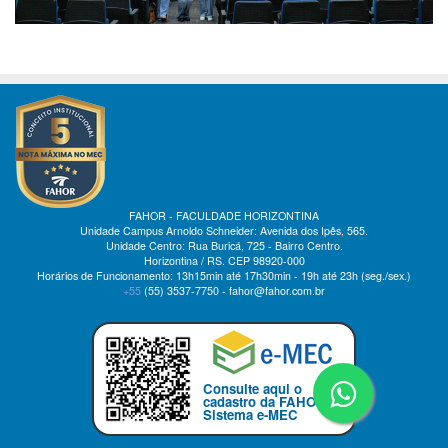
FAHOR - FACULDADE HORIZONTINA
Unidade Campus Arnoldo Schneider: Avenida dos Ipês, 565.
Unidade Centro: Rua Buricá, 725 - Bairro Centro.
Horizontina / RS. CEP 98920-000
Horários de Funcionamento: 13h15min até 17h30min - 19h até 23h (seg./sex.)
+55
(55)
3537-7750 - fahor@fahor.com.br
Consulte aqui o
cadastro da FAHOR no
Sistema e-MEC