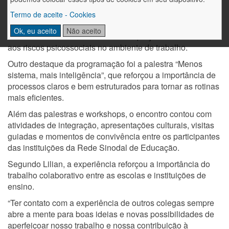
As oficinas temáticas também possibilitaram discussões
mais direcionadas às áreas administrativas. Lilian
Termo de aceite - Cookies
participou do workshop de Recursos Humanos, que trouxe
Ok, eu aceito
Não aceito
reflexões sobre os desafios de adequação à nova NR-1 e
aos riscos psicossociais no ambiente de trabalho.
Outro destaque da programação foi a palestra “Menos
sistema, mais inteligência”, que reforçou a importância de
processos claros e bem estruturados para tornar as rotinas
mais eficientes.
Além das palestras e workshops, o encontro contou com
atividades de integração, apresentações culturais, visitas
guiadas e momentos de convivência entre os participantes
das instituições da Rede Sinodal de Educação.
Segundo Lilian, a experiência reforçou a importância do
trabalho colaborativo entre as escolas e instituições de
ensino.
“Ter contato com a experiência de outros colegas sempre
abre a mente para boas ideias e novas possibilidades de
aperfeiçoar nosso trabalho e nossa contribuição à