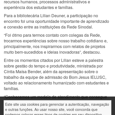
recursos humanos, processos administrativos e
experiência dos estudantes e famílias.
Para a bibliotecária Lilian Deuner, a participação no
encontro foi uma oportunidade importante de aprendizado
e conexão entre as instituições da Rede Sinodal.
“Foi ótimo para termos contato com colegas da Rede,
trocarmos experiências sobre nosso trabalho cotidiano e,
principalmente, nos inspirarmos com relatos de projetos
muito bem-sucedidos e ideias inovadoras”, destacou.
Entre os momentos citados por Lilian esteve a palestra
sobre gestão do tempo e produtividade, ministrada por
Cíntia Maísa Bender, além da apresentação sobre o
trabalho da equipe de admissão do Bom Jesus IELUSC,
voltado ao relacionamento humanizado com estudantes e
famílias.
“Conhecemos um modelo de atendimento que consegue
excelentes resultados sem deixar de oferecer acolhimento
Este site usa cookies para gerenciar a autenticação, navegação
e pertencimento às famílias e aos estudantes”, comentou.
e outras funções. Ao usar nosso site, você concorda que
podemos colocar esses tipos de cookies em seu dispositivo.