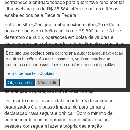
permanece a obrigatoriedade para quem teve rendimentos
tributáveis acima de R$ 35.584, além de outros critérios
estabelecidos pela Receita Federal.
Entre as situações que também exigem atenção estão a
posse de bens ou direitos acima de R$ 800 mil até 31 de
dezembro de 2025, operações em bolsa de valores e
casos específicos relacionados a investimentos e múltiplas
fontes pagadoras.
Este site usa cookies para gerenciar a autenticação, navegação
e outras funções. Ao usar nosso site, você concorda que
Stephan destaca que muitos contribuintes acabam
podemos colocar esses tipos de cookies em seu dispositivo.
enfrentando problemas por falhas simples no
preenchimento. Entre os erros mais frequentes estão a
Termo de aceite - Cookies
omissão de rendimentos recebidos de diferentes fontes, o
Ok, eu aceito
Não aceito
esquecimento de declarar aplicações financeiras e a falta
de atenção a operações com investimentos.
De acordo com o economista, manter os documentos
organizados é um passo importante para tornar a
declaração mais segura e prática. “Com o mínimo de
entendimento e os comprovantes em mãos, muitas
pessoas conseguem fazer a própria declaração