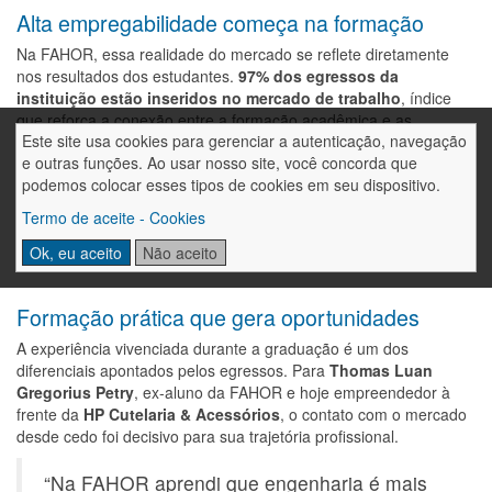
Alta empregabilidade começa na formação
Na FAHOR, essa realidade do mercado se reflete diretamente
nos resultados dos estudantes.
97% dos egressos da
instituição estão inseridos no mercado de trabalho
, índice
que reforça a conexão entre a formação acadêmica e as
Este site usa cookies para gerenciar a autenticação, navegação
necessidades reais das empresas.
e outras funções. Ao usar nosso site, você concorda que
Com
25 anos de tradição no ensino superior
, a FAHOR é uma
podemos colocar esses tipos de cookies em seu dispositivo.
instituição comunitária reconhecida pela qualidade acadêmica e
Termo de aceite - Cookies
pelo compromisso com o desenvolvimento regional. A formação
oferecida alia teoria, prática e vivência de mercado, preparando
Ok, eu aceito
Não aceito
profissionais para atuar em áreas estratégicas da economia.
Formação prática que gera oportunidades
A experiência vivenciada durante a graduação é um dos
diferenciais apontados pelos egressos. Para
Thomas Luan
Gregorius Petry
, ex-aluno da FAHOR e hoje empreendedor à
frente da
HP Cutelaria & Acessórios
, o contato com o mercado
desde cedo foi decisivo para sua trajetória profissional.
“Na FAHOR aprendi que engenharia é mais