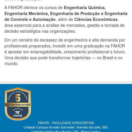
A FAHOR oferece os cursos de
Engenharia Química,
Engenharia Mecânica, Engenharia de Produção e Engenharia
de Controle e Automação
, além de
Ciências Econômicas
,
área essencial para a análise de mercados, gestão e tomada de
decisão estratégica nas organizações.
Em um cenário de escassez de engenheiros e alta demanda por
profissionais preparados, investir em uma graduação na FAHOR
é apostar em empregabilidade, crescimento profissional e futuro.
Uma decisão que pode transformar trajetórias — no Brasil e no
mundo.
FAHOR - FACULDADE HORIZONTINA
Unidade Campus Arnoldo Schneider: Avenida dos Ipês, 565.
Unidade Centro: Rua Buricá, 725 - Bairro Centro.