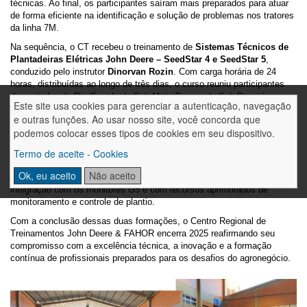
técnicas. Ao final, os participantes saíram mais preparados para atuar
de forma eficiente na identificação e solução de problemas nos tratores
da linha 7M.
Na sequência, o CT recebeu o treinamento de
Sistemas Técnicos de
Plantadeiras Elétricas John Deere – SeedStar 4 e SeedStar 5
,
conduzido pelo instrutor
Dinorvan Rozin
. Com carga horária de 24
horas, distribuídas ao longo de três dias, o curso reuniu participantes
dos estados do Rio Grande do Sul, Mato Grosso do Sul, Paraná e
Este site usa cookies para gerenciar a autenticação, navegação
Minas Gerais.
e outras funções. Ao usar nosso site, você concorda que
O conteúdo, desenvolvido por
Joel Gonchorovski
, Product Engineer
podemos colocar esses tipos de cookies em seu dispositivo.
da John Deere, abordou as funcionalidades, configurações e aplicações
Termo de aceite - Cookies
práticas dos sistemas SeedStar. Durante o treinamento, foram
apresentadas as diferenças entre o SeedStar 4 e o SeedStar 5, sendo
Ok, eu aceito
Não aceito
este último uma versão mais recente e avançada, projetada para
integração com os monitores G5 e com recursos aprimorados de
monitoramento e controle de plantio.
Com a conclusão dessas duas formações, o Centro Regional de
Treinamentos John Deere & FAHOR encerra 2025 reafirmando seu
compromisso com a excelência técnica, a inovação e a formação
contínua de profissionais preparados para os desafios do agronegócio.