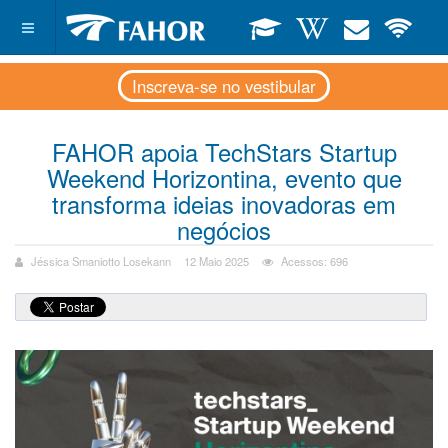
Inscreva-se no vestibular
FAHOR apoia TechStars Startup
Weekend Horizontina, evento que
transforma ideias inovadoras em
negócios
Jéssica Smaniotto Losekann
12 Maio 2025
Acessos: 696