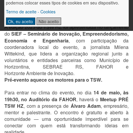
soluções inovadoras. A programação inclui workshops,
podemos colocar esses tipos de cookies em seu dispositivo.
mentorias com profissionais experientes, muita prática e
Termo de aceite - Cookies
networking.
Ok, eu aceito
Não aceito
A edição 2025 do TSW HZ foi apresentada no lançamento
SIEF – Seminário de Inovação, Empreendedorismo,
do
Economia e Engenharia
, com participação da
coordenadora local do evento, a jornalista Milena
Wittekind, que lidera a organização regional junto a
voluntários e entidades parceiras como Município de
Horizontina, SEBRAE RS, FAHOR e
Horizonte Ambiente de Inovação.
-evento aquece os motores para o TSW.
Pré
14 de maio, às
Para entrar no clima do evento, no dia
19h30, no Auditório da FAHOR
, haverá o
Meetup
PRÉ
TSW HZ
, com a presença de
Álvaro Adam
, empresário,
mentor e palestrante. O encontro é gratuito e aberto à
comunidade — uma oportunidade imperdível para se
conectar com quem está transformando ideias em
realidade.