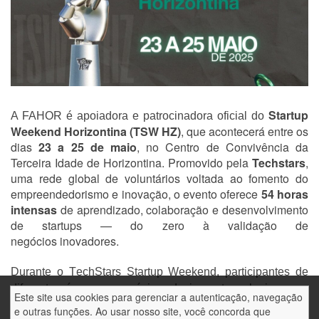
Startup
A FAHOR é apoiadora e patrocinadora oficial do
Weekend Horizontina (TSW HZ)
, que acontecerá entre os
dias
23
a
25 de maio
, no Centro de Convivência da
Terceira Idade de Horizontina. Promovido pela
Techstars
,
uma rede global de voluntários voltada ao fomento do
empreendedorismo e inovação, o evento oferece
54 horas
intensas
de aprendizado, colaboração e desenvolvimento
de startups — do zero à validação de
negócios inovadores.
Durante o TechStars Startup Weekend, participantes de
diferentes áreas — negócios, design e tecnologia — se
Este site usa cookies para gerenciar a autenticação, navegação
unem para resolver problemas do mercado e criar
e outras funções. Ao usar nosso site, você concorda que