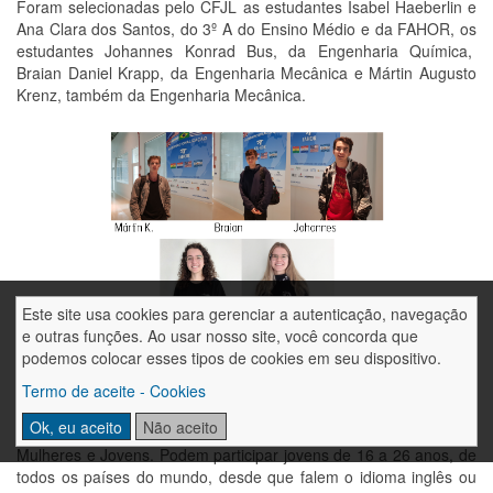
Foram selecionadas pelo CFJL as estudantes Isabel Haeberlin e
Ana Clara dos Santos, do 3º A do Ensino Médio e da FAHOR, os
estudantes Johannes Konrad Bus, da Engenharia Química,
Braian Daniel Krapp, da Engenharia Mecânica e Mártin Augusto
Krenz, também da Engenharia Mecânica.
Este site usa cookies para gerenciar a autenticação, navegação
e outras funções. Ao usar nosso site, você concorda que
podemos colocar esses tipos de cookies em seu dispositivo.
O Programa Internacional de Acampamentos Voluntários é
Termo de aceite - Cookies
organizado pelos Serviços Comunitários para Jovens (EYS) da
Ok, eu aceito
Não aceito
Alemanha, ligado ao Ministério de Assuntos de Família, Idosos,
Mulheres e Jovens. Podem participar jovens de 16 a 26 anos, de
todos os países do mundo, desde que falem o idioma inglês ou