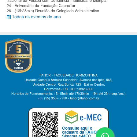
Nacional da Pessoa com Deficiência Intelectual e Múltipla
24 - Aniversário da Fundação Capacitar
26 - (13h35min) Reunião do Colegiado Administrativo
Todos os eventos do ano
FAHOR - FACULDADE HORIZONTINA
Unidade Campus Arnoldo Schneider: Avenida dos Ipês, 565.
Unidade Centro: Rua Buricá, 725 - Bairro Centro.
Horizontina / RS. CEP 98920-000
Horários de Funcionamento: 13h15min até 17h30min - 19h até 23h (seg./sex.)
+55
(55)
3537-7750 - fahor@fahor.com.br
Consulte aqui o
cadastro da FAHOR no
Sistema e-MEC