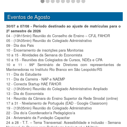
Eventos de Agosto
30/07 a 07/08 - Período destinado ao ajuste de matrículas para o
2º semestre de 2026
04 - (19h15min) Reunião do Conselho de Ensino – CFJL FAHOR
05 - (13h35min) Reunião do Colegiado Administrativo
09 - Dia dos Pais
10 - Encerramento de inscrições para Monitorias
10 a 15 - Atividades da Semana do Economista
10 a 15 - Reuniões dos Colegiados de Cursos, NDEs e CPA
10 e 11 - 99º Seminário de Diretores com representantes de
Mantenedoras no Instituto Rio Branco em São Leopoldo/RS
11 - Dia do Estudante
11 - Dia da Carreira - NAP e NAEMP
12 - Conecta Startup HAE FAHOR
12 - (13h35min) Reunião do Colegiado Administrativo Ampliado
13 - Dia do Economista
14 - Reunião da Câmara do Ensino Superior da Rede Sinodal (online)
17 a 31 - Nivelamento de Português (EAD - Google Classroom)
19 - (13h35min) Reunião do Colegiado Administrativo
22 - Dia do/a Coordenador/a Pedagógico/a
24 - Aniversário da Fundação Capacitar
24 a 28 - T.T. – Tema Transversal: Acessibilidade e inclusão - Semana