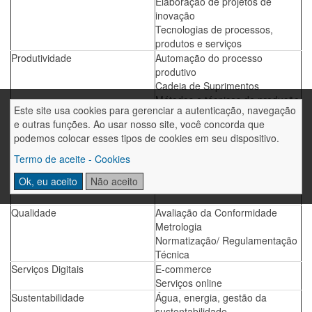
Elaboração de projetos de
inovação
Tecnologias de processos,
produtos e serviços
Produtividade
Automação do processo
produtivo
Cadeia de Suprimentos
Métodos e técnicas de produção
Este site usa cookies para gerenciar a autenticação, navegação
Propriedade Intelectual
Desenho Industrial
e outras funções. Ao usar nosso site, você concorda que
Marcas e Patentes
podemos colocar esses tipos de cookies em seu dispositivo.
Outros ativos de propriedade
intelectual
Termo de aceite - Cookies
Transferência e contratos de
Ok, eu aceito
Não aceito
tecnologia
Qualidade
Avaliação da Conformidade
Metrologia
Normatização/ Regulamentação
Técnica
Serviços Digitais
E-commerce
Serviços online
Sustentabilidade
Água, energia, gestão da
sustentabilidade,