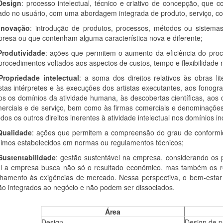
Design
: processo intelectual, técnico e criativo de concepção, que
ado no usuário, com uma abordagem integrada de produto, serviço, c
Inovação
: introdução de produtos, processos, métodos ou sistem
resa ou que contenham alguma característica nova e diferente;
Produtividade
: ações que permitem o aumento da eficiência do proc
procedimentos voltados aos aspectos de custos, tempo e flexibilidad
Propriedade intelectual
: a soma dos direitos relativos às obras lite
istas intérpretes e às execuções dos artistas executantes, aos fono
os os domínios da atividade humana, às descobertas científicas, aos d
erciais e de serviço, bem como às firmas comerciais e denominações 
dos os outros direitos inerentes à atividade intelectual nos domínios indust
Qualidade
: ações que permitem a compreensão do grau de conformid
imos estabelecidos em normas ou regulamentos técnicos;
Sustentabilidade
: gestão sustentável na empresa, considerando os 
l a empresa busca não só o resultado econômico, mas também os res
nhamento às exigências de mercado. Nessa perspectiva, o bem-estar
ão integrados ao negócio e não podem ser dissociados.
Área
Design
Design de p