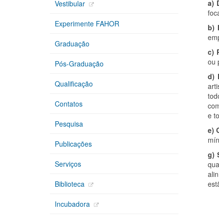
a) 
Vestibular
foc
Experimente FAHOR
b) 
emp
Graduação
c) 
ou 
Pós-Graduação
d) 
Qualificação
art
tod
Contatos
com
e to
Pesquisa
e) 
mín
Publicações
g) 
Serviços
qua
ali
est
Biblioteca
Incubadora