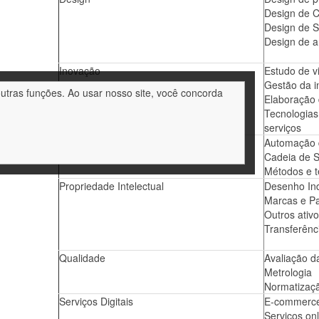
Design de 
Design de S
Design de 
Inovação
Estudo de v
Gestão da 
outras funções. Ao usar nosso site, você concorda
Elaboração 
Tecnologias
serviços
Produtividade
Automação d
Cadeia de 
Métodos e t
Propriedade Intelectual
Desenho Ind
Marcas e Pa
Outros ativo
Transferênci
Qualidade
Avaliação d
Metrologia
Normatizaç
Serviços Digitais
E-commerc
Serviços onl