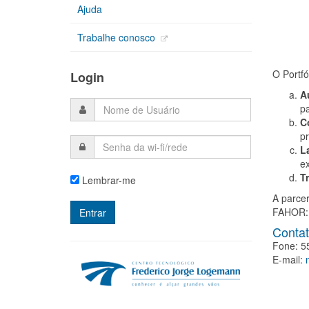
Ajuda
Trabalhe conosco
O Portfó
Login
A
p
C
pr
L
ex
T
Lembrar-me
A parcer
FAHOR:
Conta
Fone: 5
E-mail: