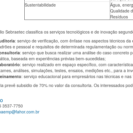
Sustentabilidade
Água, energ
Qualidade d
Resíduos
lio Sebraetec classifica os serviços tecnológicos e de inovação segun
uditoria
: serviço de verificação, com ênfase nos aspectos técnicos d
adrões e pessoal e requisitos de determinada regulamentação ou norm
onsultoria
: serviço que busca realizar uma análise do caso concreto 
ática, baseada em experiências prévias bem-sucedidas;
aboratório
: serviço realizado em espaço específico, com característi
ames, análises, simulações, testes, ensaios, medições etc., para a inve
reinamento
: serviço educacional para empresários nas técnicas e nas
ia prevê subsidio de 70% no valor da consultoria. Os interessados po
to
5 3537-7750
naemp@fahor.com.br