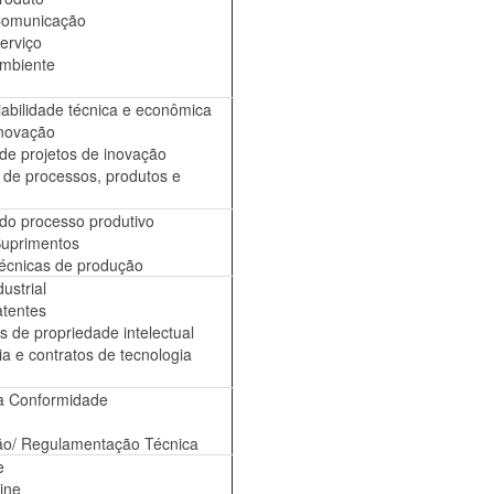
Comunicação
erviço
ambiente
iabilidade técnica e econômica
inovação
de projetos de inovação
 de processos, produtos e
o processo produtivo
Suprimentos
écnicas de produção
ustrial
tentes
s de propriedade intelectual
a e contratos de tecnologia
a Conformidade
ão/ Regulamentação Técnica
e
ine