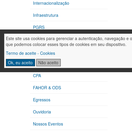
Internacionalização
Infraestrutura
PGRS
Este site usa cookies para gerenciar a autenticação, navegação e 
CIPA
que podemos colocar esses tipos de cookies em seu dispositivo.
Extensão
Termo de aceite - Cookies
Ok, eu aceito
Não aceito
Núcleos de Apoio
CPA
FAHOR & ODS
Egressos
Ouvidoria
Nossos Eventos