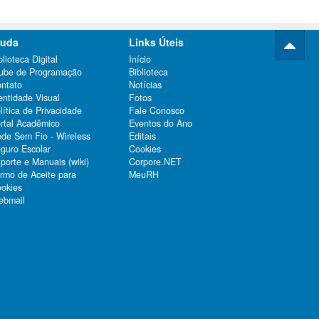
juda
Links Úteis
blioteca Digital
Início
ube de Programação
Biblioteca
ntato
Notícias
entidade Visual
Fotos
lítica de Privacidade
Fale Conosco
rtal Acadêmico
Eventos do Ano
de Sem Fio - Wireless
Editais
guro Escolar
Cookies
porte e Manuais (wiki)
Corpore.NET
rmo de Aceite para
MeuRH
okies
bmail