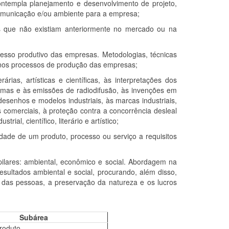
 contempla planejamento e desenvolvimento de projeto,
omunicação e/ou ambiente para a empresa;
as que não existiam anteriormente no mercado ou na
esso produtivo das empresas. Metodologias, técnicas
e nos processos de produção das empresas;
rárias, artísticas e científicas, às interpretações dos
gramas e às emissões de radiodifusão, às invenções em
esenhos e modelos industriais, às marcas industriais,
comerciais, à proteção contra a concorrência desleal
rial, científico, literário e artístico;
ade de um produto, processo ou serviço a requisitos
pilares: ambiental, econômico e social. Abordagem na
ultados ambiental e social, procurando, além disso,
 das pessoas, a preservação da natureza e os lucros
Subárea
roduto