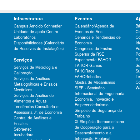
Infraestrutura
Eventos
A
Campus Arnoldo Schneider
Calendário/Agenda de
Bi
Unidade de apoio Centro
Eventos do Ano
Cl
Laboratórios
Cenários e Tendências de
Co
Disponibilidades (Calendário
Economia
Id
de Reservas de Instalações)
Congresso do Ensino
Po
Superior da RSE
Po
Serviços
Experimente FAHOR
Re
FAHOR Games
Se
Serviços de Metrologia e
FAHORace
Su
Calibração
FAHORobotics
Te
Serviços de Análises
Mostra de Mecanismos
Co
Metalográficas e Ensaios
SIEF - Seminário
We
Mecânicos
Internacional de Engenharia,
Serviços de Análise de
Economia, Inovação e
Alimentos e Águas
Empreendedorismo
Tendências Consultoria e
Simpósio de Segurança do
Assessoria Jr. de Economia
Trabalho
Central de Análises e
XI Simpósio Iberoamericano
Ensaios
de Cooperação para o
Sebraetec
Desenvolvimento e a
Incubadora
Integração Regional