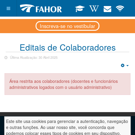
Inscreva-se no vestibular
Editais de Colaboradores
Última Atualização: 30 Abril 2025
Emp
Área restrita aos colaboradores (docentes e funcionários
administrativos logados com o usuário administrativo)
Este site usa cookies para gerenciar a autenticação, navegação
e outras funções. Ao usar nosso site, você concorda que
podemos colocar esses tipos de cookies em seu dispositivo.