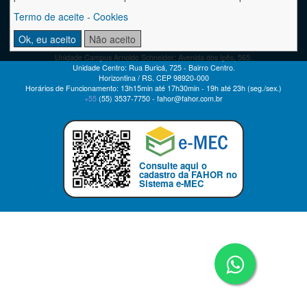
Termo de aceite - Cookies
Ok, eu aceito
Não aceito
FAHOR - FACULDADE HORIZONTINA
Unidade Campus Arnoldo Schneider: Avenida dos Ipês, 565.
Unidade Centro: Rua Buricá, 725 - Bairro Centro.
Horizontina / RS. CEP 98920-000
Horários de Funcionamento: 13h15min até 17h30min - 19h até 23h (seg./sex.)
+55
(55)
3537-7750 - fahor@fahor.com.br
Consulte aqui o
cadastro da FAHOR no
Sistema e-MEC