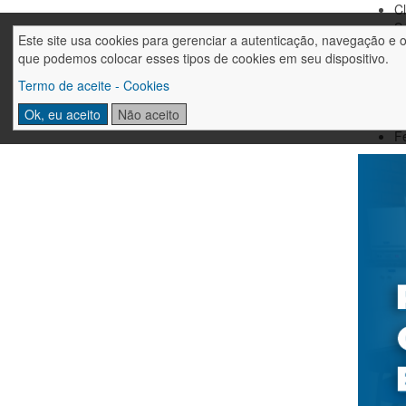
Cl
Só
Este site usa cookies para gerenciar a autenticação, navegação e 
C
que podemos colocar esses tipos de cookies em seu dispositivo.
Cl
Ox
Termo de aceite - Cookies
D
Ok, eu aceito
Não aceito
D
Fe