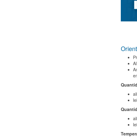
Orien
P
Al
Am
em
Quantid
a
l
Quantid
a
l
Tempera