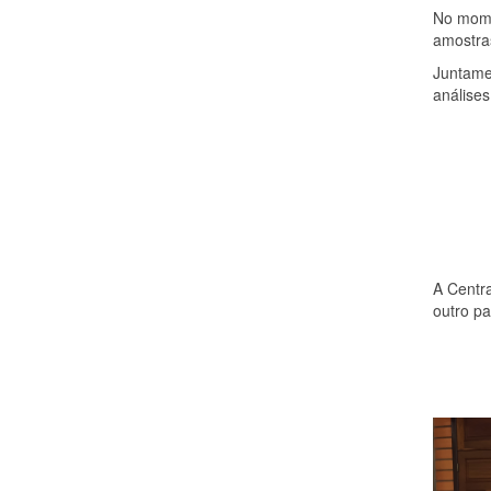
No momen
amostra
Juntame
análises
A Centra
outro pa