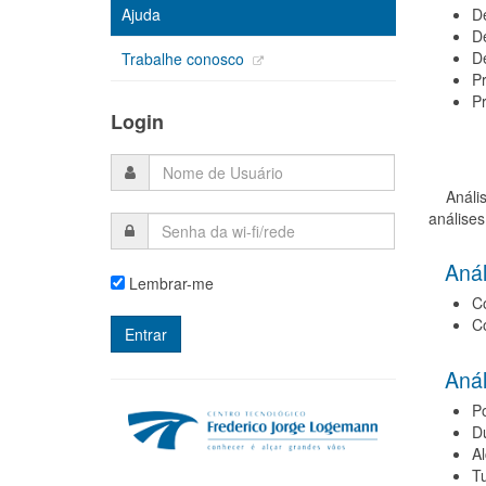
De
Ajuda
De
D
Trabalhe conosco
P
Pr
Login
Análises
análises
Análi
Lembrar-me
Co
Co
Análi
Po
Du
Al
T