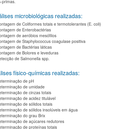
-primas.
ses microbiológicas realizadas:
ntagem de Coliformes totais e termotolerantes (E. coli)
ontagem de Enterobactérias
ontagem de aeróbios mesófilos
ontagem de Staphylococcus coagulase positiva
ntagem de Bactérias láticas
ontagem de Bolores e leveduras
etecção de Salmonella spp.
ses físico-químicas realizadas:
eterminação de pH
eterminação de umidade
terminação de cinzas totais
terminação de acidez titulável
terminação de sólidos totais
terminação de sólidos insolúveis em água
eterminação do grau Brix
eterminação de açúcares redutores
terminação de proteínas totais