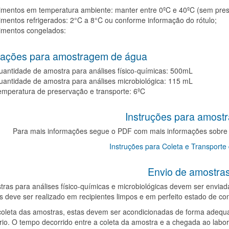
imentos em temperatura ambiente: manter entre 0ºC e 40ºC (sem pres
imentos refrigerados: 2°C a 8°C ou conforme informação do rótulo;
limentos congelados:
tações para amostragem de água
antidade de amostra para análises físico-químicas: 500mL
antidade de amostra para análises microbiológica: 115 mL
mperatura de preservação e transporte: 6ºC
Instruções para amost
Para mais informações segue o PDF com mais informações sobre 
Instruções para Coleta e Transporte
Envio de amostra
ras para análises físico-químicas e microbiológicas devem ser envia
 deve ser realizado em recipientes limpos e em perfeito estado de c
coleta das amostras, estas devem ser acondicionadas de forma adequa
rio. O tempo decorrido entre a coleta da amostra e a chegada ao labor