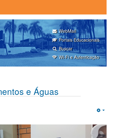
WebMail
Portais Educacionais
Buscar
Wi-Fi e Autenticação
imentos e Águas
Empty