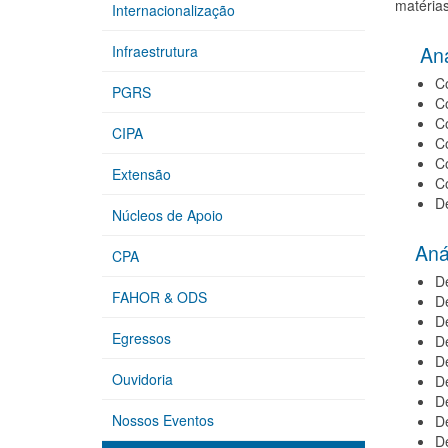
matérias
Internacionalização
Análi
Infraestrutura
Co
PGRS
C
C
CIPA
C
Co
Extensão
C
D
Núcleos de Apoio
Análi
CPA
D
FAHOR & ODS
D
De
Egressos
De
De
Ouvidoria
De
D
Nossos Eventos
D
De