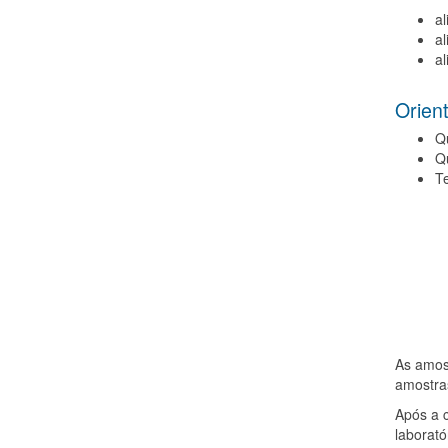
al
al
a
Orien
Qu
Qu
Te
As amost
amostras
Após a 
laborató