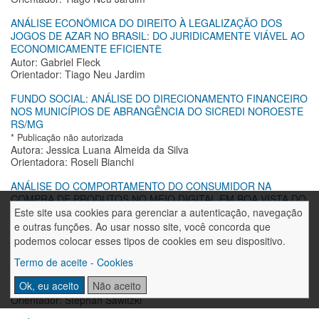
ANÁLISE ECONÔMICA DO DIREITO À LEGALIZAÇÃO DOS
JOGOS DE AZAR NO BRASIL: DO JURIDICAMENTE VIÁVEL AO
ECONOMICAMENTE EFICIENTE
Autor: Gabriel Fleck
Orientador: Tiago Neu Jardim
FUNDO SOCIAL: ANÁLISE DO DIRECIONAMENTO FINANCEIRO
NOS MUNICÍPIOS DE ABRANGÊNCIA DO SICREDI NOROESTE
RS/MG
* Publicação não autorizada
Autora: Jessica Luana Almeida da Silva
Orientadora: Roseli Bianchi
ANÁLISE DO COMPORTAMENTO DO CONSUMIDOR NA
COMPRA DE PRODUTOS NO MEIO DIGITAL EM BOA VISTA DO
BURICÁ/RS EM 2023
Este site usa cookies para gerenciar a autenticação, navegação
Autor: Lucas Henrique Engeroff
e outras funções. Ao usar nosso site, você concorda que
Orientador: Marcio Leandro Kalkmann
podemos colocar esses tipos de cookies em seu dispositivo.
A GERAÇÃO DE VALOR EM FRANQUIAS DE BASQUETE
Termo de aceite - Cookies
NORTE-AMERICANAS
Ok, eu aceito
Não aceito
Autor: Mateus Manjabosco Baumgarten
Orientador: Stephan Sawitzki